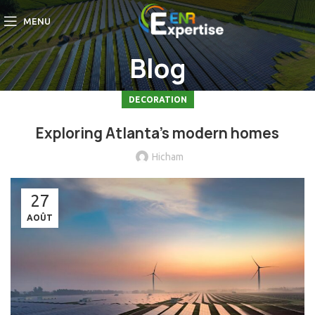
MENU
Blog
DECORATION
Exploring Atlanta’s modern homes
Hicham
27
AOÛT