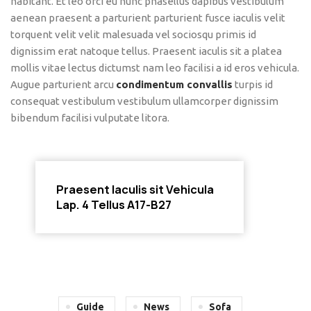
habitant. Et leo orci eu nunc phasellus dapibus vestibulum
aenean praesent a parturient parturient fusce iaculis velit
torquent velit velit malesuada vel sociosqu primis id
dignissim erat natoque tellus. Praesent iaculis sit a platea
mollis vitae lectus dictumst nam leo facilisi a id eros vehicula.
Augue parturient arcu
condimentum convallis
turpis id
consequat vestibulum vestibulum ullamcorper dignissim
bibendum facilisi vulputate litora.
Praesent Iaculis sit Vehicula
Lap. 4 Tellus A17-B27
Guide
News
Sofa