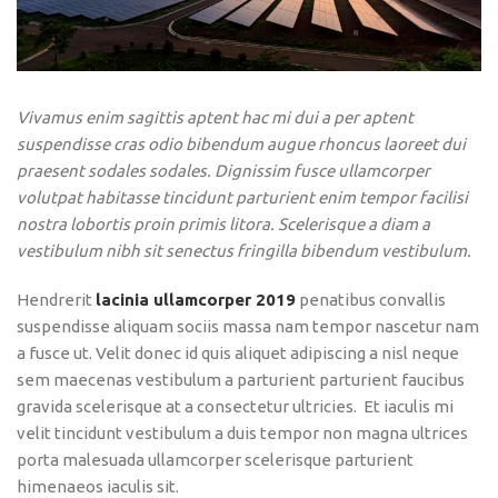
Vivamus enim sagittis aptent hac mi dui a per aptent
suspendisse cras odio bibendum augue rhoncus laoreet dui
praesent sodales sodales. Dignissim fusce ullamcorper
volutpat habitasse tincidunt parturient enim tempor facilisi
nostra lobortis proin primis litora. Scelerisque a diam a
vestibulum nibh sit senectus fringilla bibendum vestibulum.
Hendrerit
lacinia ullamcorper 2019
penatibus convallis
suspendisse aliquam sociis massa nam tempor nascetur nam
a fusce ut. Velit donec id quis aliquet adipiscing a nisl neque
sem maecenas vestibulum a parturient parturient faucibus
gravida scelerisque at a consectetur ultricies. Et iaculis mi
velit tincidunt vestibulum a duis tempor non magna ultrices
porta malesuada ullamcorper scelerisque parturient
himenaeos iaculis sit.