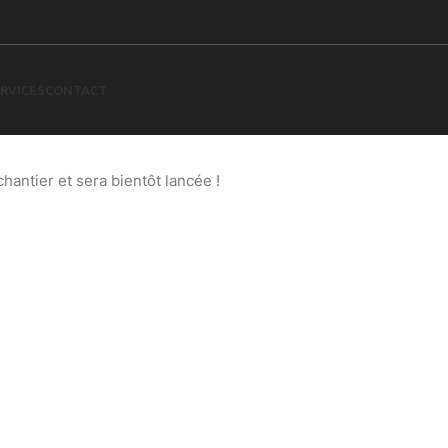
RVICES
CONTACT
 à l’horizon
antier et sera bientôt lancée !