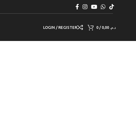
LOGIN / REGISTER
0
/
0,00
د.م.