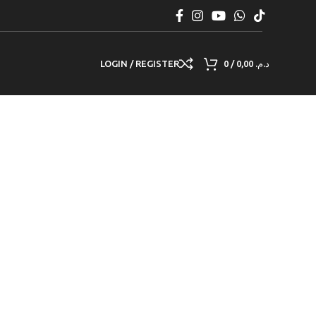
LOGIN / REGISTER
0
/
0,00
د.م.