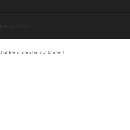
RVICES
CONTACT
 à l’horizon
antier et sera bientôt lancée !