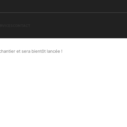
RVICES
CONTACT
 à l’horizon
antier et sera bientôt lancée !