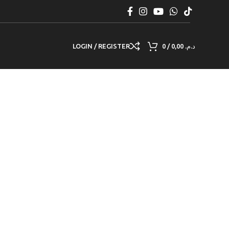
LOGIN / REGISTER
0
/
0,00
د.م.