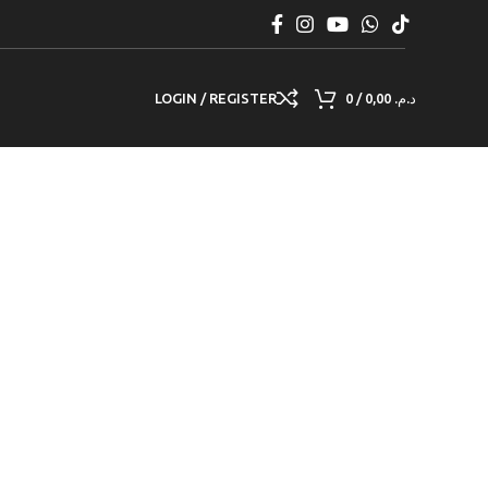
LOGIN / REGISTER
0
/
0,00
د.م.