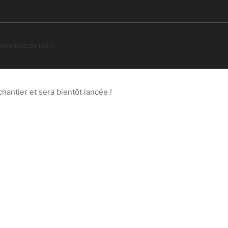
RVICES
CONTACT
 à l’horizon
antier et sera bientôt lancée !