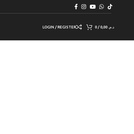
LOGIN / REGISTER
0
/
0,00
د.م.