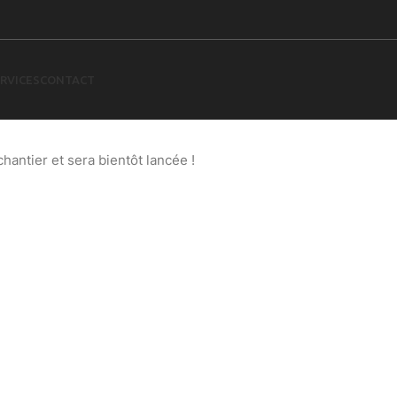
RVICES
CONTACT
 à l’horizon
antier et sera bientôt lancée !