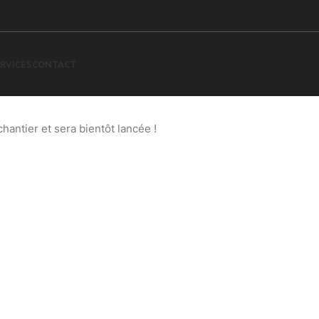
RVICES
CONTACT
 à l’horizon
antier et sera bientôt lancée !