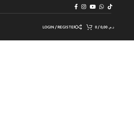
LOGIN / REGISTER
0
/
0,00
د.م.