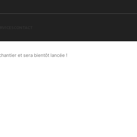
RVICES
CONTACT
 à l’horizon
antier et sera bientôt lancée !