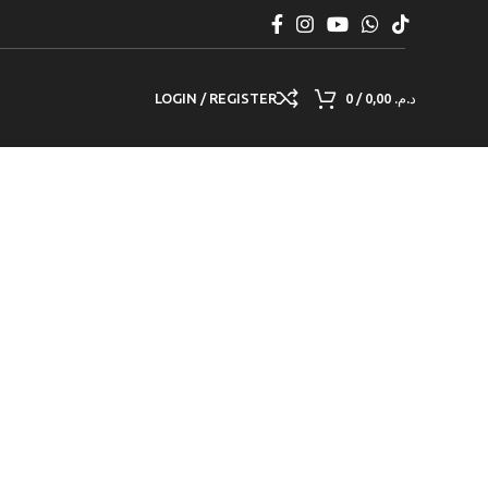
LOGIN / REGISTER
0
/
0,00
د.م.