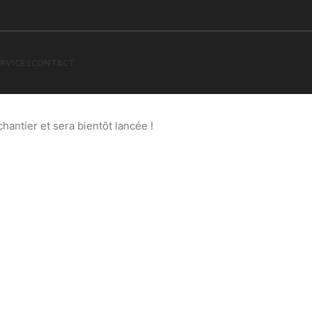
RVICES
CONTACT
 à l’horizon
antier et sera bientôt lancée !