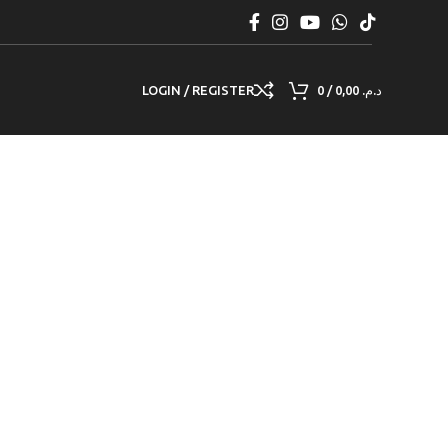
LOGIN / REGISTER
0
/
0,00
د.م.