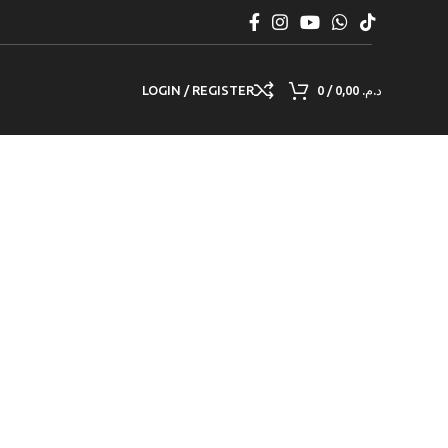
LOGIN / REGISTER
0
/
0,00
د.م.