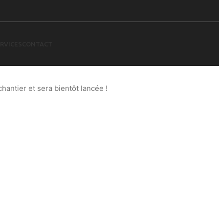
RVICES
CONTACT
 à l’horizon
antier et sera bientôt lancée !