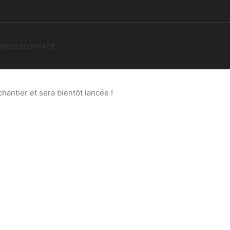
RVICES
CONTACT
 à l’horizon
antier et sera bientôt lancée !