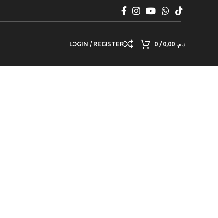
LOGIN / REGISTER
0
/
0,00
د.م.