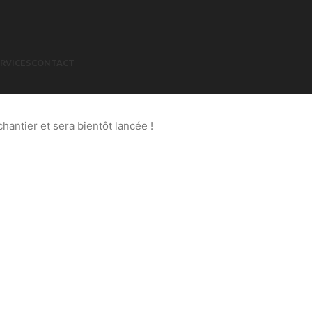
RVICES
CONTACT
 à l’horizon
antier et sera bientôt lancée !