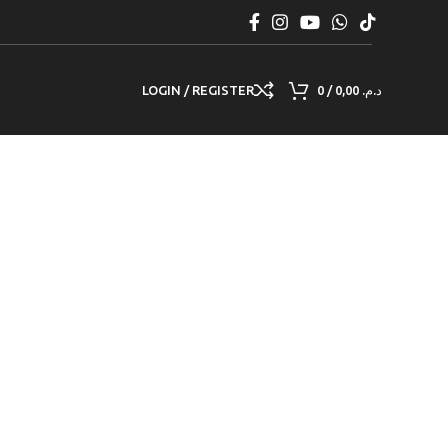
LOGIN / REGISTER
0
/
0,00
د.م.