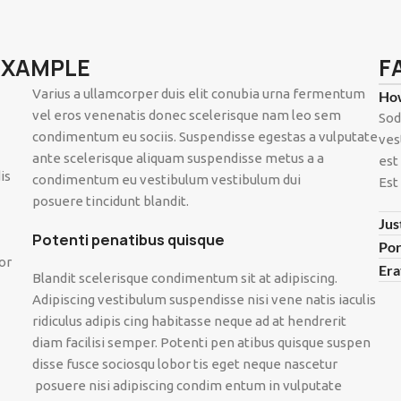
EXAMPLE
F
Varius a ullamcorper duis elit conubia urna fermentum
How
vel eros venenatis donec scelerisque nam leo sem
Sod
condimentum eu sociis. Suspendisse egestas a vulputate
ves
ante scelerisque aliquam suspendisse metus a a
est
is
condimentum eu vestibulum vestibulum dui
Est
posuere tincidunt blandit.
Jus
Potenti penatibus quisque
Por
or
Era
Blandit scelerisque condimentum sit at adipiscing.
Adipiscing vestibulum suspendisse nisi vene natis iaculis
ridiculus adipis cing habitasse neque ad at hendrerit
diam facilisi semper. Potenti pen atibus quisque suspen
disse fusce sociosqu lobor tis eget neque nascetur
posuere nisi adipiscing condim entum in vulputate