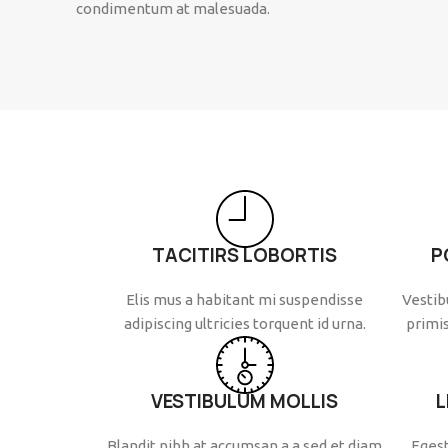
condimentum at malesuada.
TACITIRS LOBORTIS
P
Elis mus a habitant mi suspendisse
Vestib
adipiscing ultricies torquent id urna.
primis
VESTIBULUM MOLLIS
L
Blandit nibh at accumsan a a sed et diam
Egest