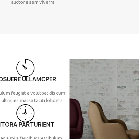
auctor a sem viverra.
OSUERE ULLAMCPER
ulum feugiat a volutpat dis cum
 ultricies massa taciti lobortis.
ITORA PARTURIENT
as a mi a faucibus vestibulum