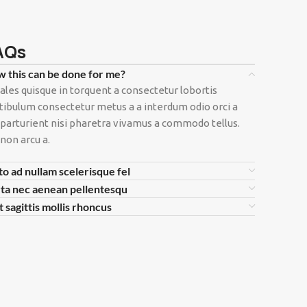
AQs
 this can be done for me?
ales quisque in torquent a consectetur lobortis
tibulum consectetur metus a a interdum odio orci a
 parturient nisi pharetra vivamus a commodo tellus.
 non arcu a.
to ad nullam scelerisque fel
ta nec aenean pellentesqu
t sagittis mollis rhoncus